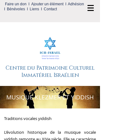
Faire un don
I
Ajouter un élément
I A
dhésion
I
Bénévoles
I
Liens
I
Contact
Centre du Patrimoine Culturel
Immatériel Israélien
MUSIQUE KLEZMER ET YIDDISH
Traditions vocales yiddish
L’évolution historique de la musique vocale
yiddish remonte au XIVe siècle. Elle se caractérise