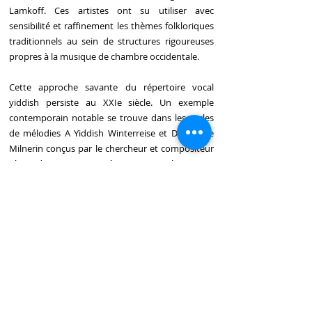
Lamkoff. Ces artistes ont su utiliser avec
sensibilité et raffinement les thèmes folkloriques
traditionnels au sein de structures rigoureuses
propres à la musique de chambre occidentale.
Cette approche savante du répertoire vocal
yiddish persiste au XXIe siècle. Un exemple
contemporain notable se trouve dans les cycles
de mélodies A Yiddish Winterreise et Di Sheyne
Milnerin conçus par le chercheur et compositeur
Alexander Knapp. Pensés comme un hommage
culturellement transposé aux Lieder classiques
de Franz Schubert, ces arrangements minutieux
ont été créés pour le baryton-basse anglais Mark
Glanville, superposant ainsi le paysage
émotionnel de la Shoah aux structures de la
chanson classique occidentale.
Références
Idelsohn, A. Z. (1929). Jewish music in its historical